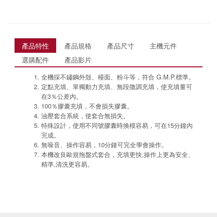
產品特性
產品規格
產品尺寸
主機元件
選購配件
產品影片
全機採不鏽鋼外殼、檯面、粉斗等，符合 G.M.P.標準。
定點充填、單獨動力充填、無段微調充填，使充填量可
在3％公差內。
100％膠囊充填，不會損失膠囊。
油壓套合系統，使套合無損失。
特殊設計，使用不同號膠囊時換模容易，可在15分鐘內
完成。
無噪音、操作容易，10分鐘可完全學會操作。
本機改良歐規拖盤式套合，充填更快,操作上更為安全、
精準,清洗更容易。