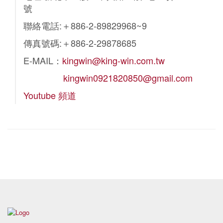
號
聯絡電話:＋886-2-89829968~9
傳真號碼:＋886-2-29878685
E-MAIL：
kingwin@king-win.com.tw
kingwin0921820850@gmail.com
Youtube 頻道