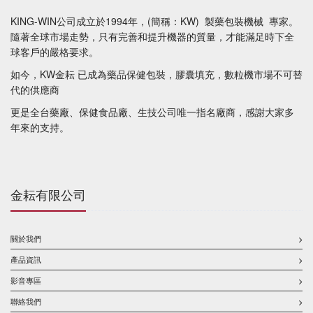
KING-WIN公司成立於1994年，(簡稱：KW) 製藥包裝機械 專家。
​隨著全球市場走勢，只有完善和提升機器的質量，才能滿足時下全
球客戶的嚴格要求。
如今，KW金耘 已成為藥品保健包裝，膠囊填充，數粒機市場不可替
代的供應商
更是全台藥廠、保健食品廠、生技公司唯一指名廠商，感謝大家多
年來的支持。
金耘有限公司
關於我們
產品資訊
影音專區
聯絡我們