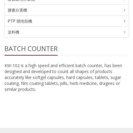
膠囊分選機
PTP 開泡殼機
送料機
BATCH COUNTER
KW-102 is a high speed and efficient batch counter, has been
designed and developed to count all shapes of products
accurately like softgel capsules, hard capsules, tablets, sugar
coating, film coating tablets, pills, herb medicine, dragees or
similar products.