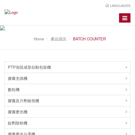
LANGUAGES
Toggle
navigat
Home
產品資訊
BATCH COUNTER
PTP泡殼成形自動包裝機
膠囊充填機
數粒機
膠囊及片劑檢視機
膠囊磨光機
錠劑除粉機
膠囊磨光分選機